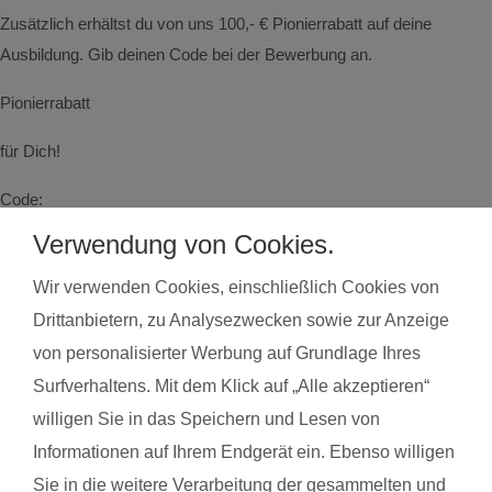
Zusätzlich erhältst du von uns 100,- € Pionierrabatt auf deine
Ausbildung. Gib deinen Code bei der Bewerbung an.
Pionierrabatt
für Dich!
Code:
Verwendung von Cookies.
PIONIER-BAD-ISCHL
Wir verwenden Cookies, einschließlich Cookies von
Drittanbietern, zu Analysezwecken sowie zur Anzeige
Kurse finden
in der Umgebung von Bad
von personalisierter Werbung auf Grundlage Ihres
Ischl
Surfverhaltens. Mit dem Klick auf „Alle akzeptieren“
Land*
Postleitzahl*
willigen Sie in das Speichern und Lesen von
Informationen auf Ihrem Endgerät ein. Ebenso willigen
Sie in die weitere Verarbeitung der gesammelten und