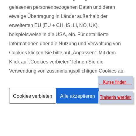
Kursart
gelesenen personenbezogenen Daten und deren
Kurse suchen
etwaige Übertragung in Länder außerhalb der
erweiterten EU (EU + CH, IS, LI, NO, UK),
®
by
beispielsweise in die USA, ein. Für detaillierte
Informationen über die Nutzung und Verwaltung von
Cookies klicken Sie bitte auf „Anpassen“. Mit dem
Nicole S. mit Baby Melissa
Tamar
Klick auf „Cookies verbieten“ lehnen Sie die
Verwendung von zustimmungspflichtigen Cookies ab.
Das gefällt der Mama:
Das g
Kurse finden
Bettina ist voller Elan und Euphorie und das reißt einfach mit.
Die ne
Cookies verbieten
Alle akzeptieren
Kinde
Trainerin werden
Das gefällt dem Baby:
Das Training von Mutter mit Kind ist gut abgestimmt ????
Das g
Die a
Am be