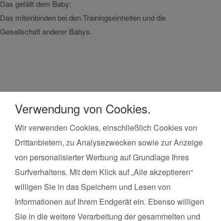
Das gefällt dem Baby:
Das miteinbinden bei den Trainingseinheiten und die
Das g
Gesellschaft anderer Babys.
Baby 
Verwendung von Cookies.
Wir verwenden Cookies, einschließlich Cookies von
Drittanbietern, zu Analysezwecken sowie zur Anzeige
Kurse finden
in der Umgebung von
von personalisierter Werbung auf Grundlage Ihres
Bregenz
Surfverhaltens. Mit dem Klick auf „Alle akzeptieren“
Land*
Postleitzahl*
willigen Sie in das Speichern und Lesen von
Informationen auf Ihrem Endgerät ein. Ebenso willigen
Kursart
Sie in die weitere Verarbeitung der gesammelten und