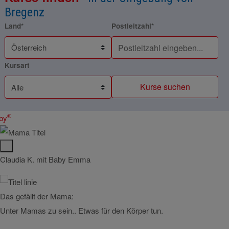
Bregenz
Land*
Postleitzahl*
Kursart
Kurse suchen
®
by
Claudia K. mit Baby Emma
Micha
Das gefällt der Mama:
Das g
Unter Mamas zu sein.. Etwas für den Körper tun.
Anna 
abwec