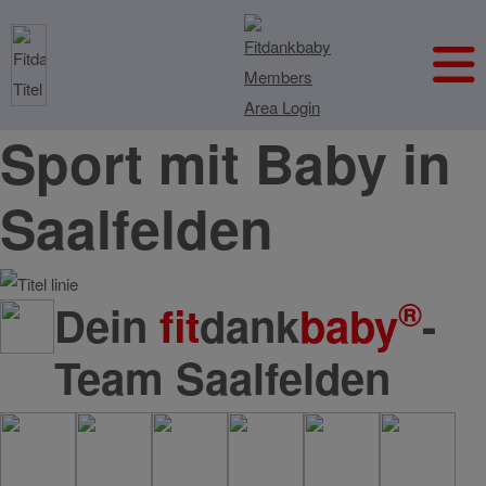
Sport mit Baby in
Saalfelden
®
Dein
fit
dank
baby
-
Team Saalfelden