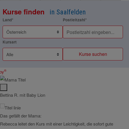
Kurse finden
in Saalfelden
Land*
Postleitzahl*
Kursart
Kurse suchen
®
by
Bettina R. mit Baby Lion
Julia
Das gefällt der Mama:
Das g
Rebecca leitet den Kurs mit einer Leichtigkeit, die sofort gute
Die A