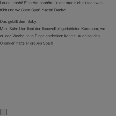
Laune macht! Eine Atmosphäre, in der man sich einfach wohl
Spaß g
fühlt und wo Sport Spaß macht! Danke!
Das g
Das gefällt dem Baby:
War i
Mein Sohn Lion liebt den liebevoll eingerichteten Kursraum, wo
er jede Woche neue Dinge entdecken konnte. Auch bei den
Übungen hatte er großen Spaß!