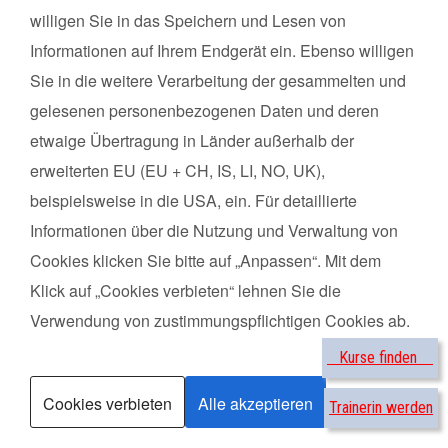
willigen Sie in das Speichern und Lesen von
Informationen auf Ihrem Endgerät ein. Ebenso willigen
Kursart
Sie in die weitere Verarbeitung der gesammelten und
gelesenen personenbezogenen Daten und deren
Kurse suchen
etwaige Übertragung in Länder außerhalb der
erweiterten EU (EU + CH, IS, LI, NO, UK),
Datenschutz
beispielsweise in die USA, ein. Für detaillierte
Informationen über die Nutzung und Verwaltung von
Impressum
Cookies klicken Sie bitte auf „Anpassen“. Mit dem
Über uns
Klick auf „Cookies verbieten“ lehnen Sie die
FAQs zum Kurs
Verwendung von zustimmungspflichtigen Cookies ab.
FAQs zur Ausbildung
Kurse finden
Cookies verbieten
Alle akzeptieren
Trainerin werden